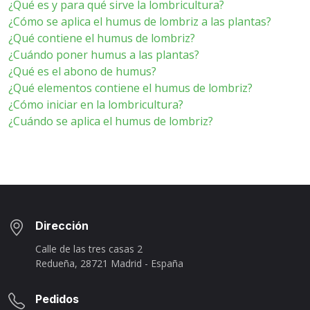
¿Qué es y para qué sirve la lombricultura?
¿Cómo se aplica el humus de lombriz a las plantas?
¿Qué contiene el humus de lombriz?
¿Cuándo poner humus a las plantas?
¿Qué es el abono de humus?
¿Qué elementos contiene el humus de lombriz?
¿Cómo iniciar en la lombricultura?
¿Cuándo se aplica el humus de lombriz?
Dirección
Calle de las tres casas 2
Redueña, 28721 Madrid - España
Pedidos